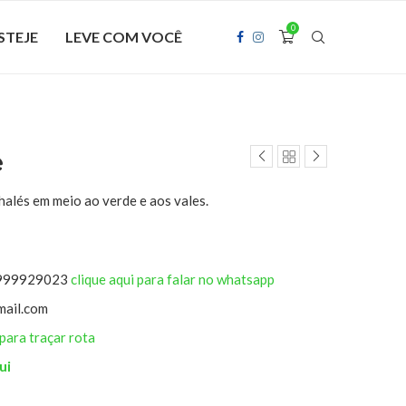
0
STEJE
LEVE COM VOCÊ
e
lés em meio ao verde e aos vales.
 999929023
clique aqui para falar no whatsapp
mail.com
 para traçar rota
ui