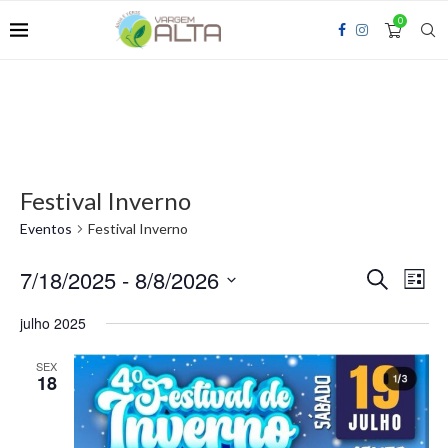
0
Festival Inverno
Eventos
Festival Inverno
7/18/2025
 - 
8/8/2026
Pesquisa
Nav
PROCURA
LISTA
e
do
EVENTOS
Selecione
navegação
visua
a
julho 2025
de
Even
data.
visuais
SEX
de
18
Eventos