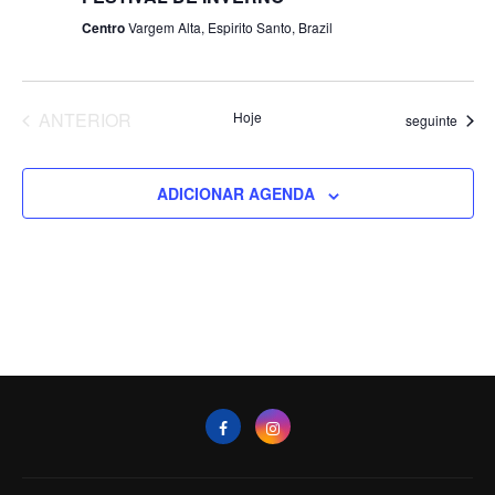
Centro
Vargem Alta, Espirito Santo, Brazil
EVENTOS
ANTERIOR
Hoje
Eventos
seguinte
ADICIONAR AGENDA