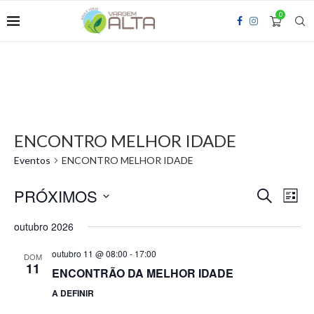
0
ENCONTRO MELHOR IDADE
Eventos
ENCONTRO MELHOR IDADE
PRÓXIMOS
Pesquisa
Nav
PROCURA
LISTA
e
do
EVENTOS
Selecione
navegação
visua
a
outubro 2026
de
Even
data.
visuais
outubro 11 @ 08:00
-
17:00
DOM
de
11
ENCONTRÃO DA MELHOR IDADE
Eventos
A DEFINIR